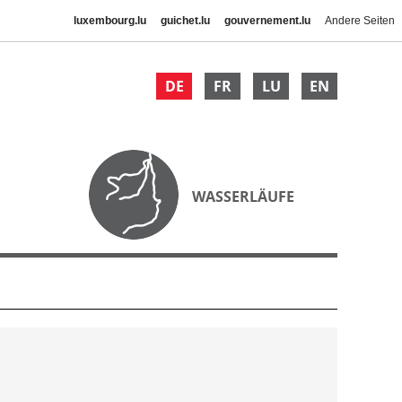
luxembourg.lu
guichet.lu
gouvernement.lu
Andere Seiten
DE
FR
LU
EN
WASSERLÄUFE