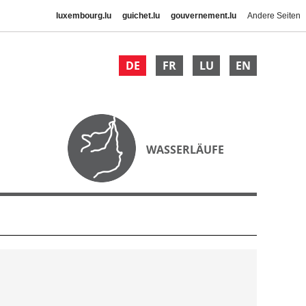
luxembourg.lu
guichet.lu
gouvernement.lu
Andere Seiten
DE
FR
LU
EN
WASSERLÄUFE