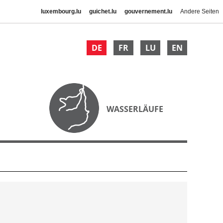
luxembourg.lu
guichet.lu
gouvernement.lu
Andere Seiten
DE
FR
LU
EN
WASSERLÄUFE