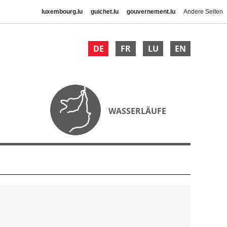
luxembourg.lu
guichet.lu
gouvernement.lu
Andere Seiten
DE
FR
LU
EN
WASSERLÄUFE