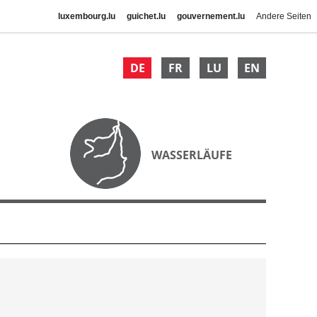
luxembourg.lu
guichet.lu
gouvernement.lu
Andere Seiten
DE
FR
LU
EN
WASSERLÄUFE