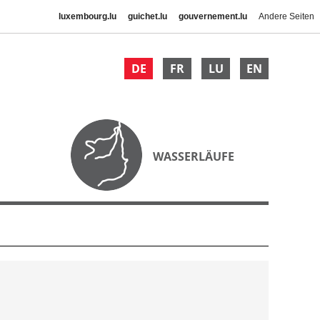
luxembourg.lu
guichet.lu
gouvernement.lu
Andere Seiten
DE
FR
LU
EN
WASSERLÄUFE