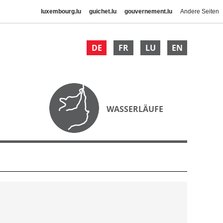
luxembourg.lu
guichet.lu
gouvernement.lu
Andere Seiten
DE
FR
LU
EN
WASSERLÄUFE