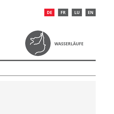
DE
FR
LU
EN
WASSERLÄUFE