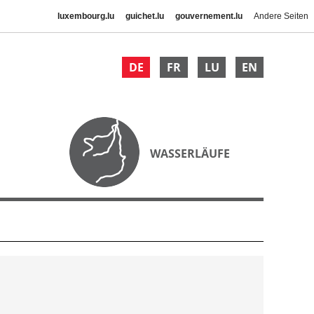
luxembourg.lu
guichet.lu
gouvernement.lu
Andere Seiten
DE
FR
LU
EN
WASSERLÄUFE