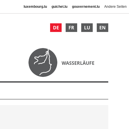
luxembourg.lu
guichet.lu
gouvernement.lu
Andere Seiten
DE
FR
LU
EN
WASSERLÄUFE