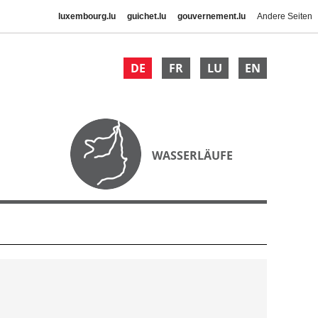
luxembourg.lu
guichet.lu
gouvernement.lu
Andere Seiten
DE
FR
LU
EN
WASSERLÄUFE