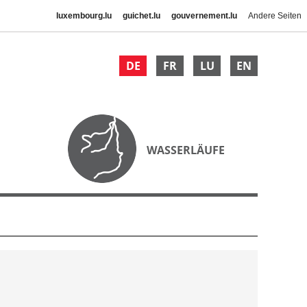
luxembourg.lu
guichet.lu
gouvernement.lu
Andere Seiten
DE
FR
LU
EN
WASSERLÄUFE