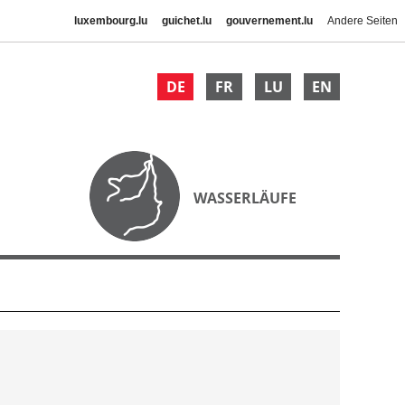
luxembourg.lu
guichet.lu
gouvernement.lu
Andere Seiten
DE
FR
LU
EN
WASSERLÄUFE