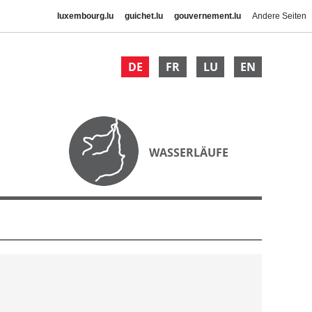
luxembourg.lu
guichet.lu
gouvernement.lu
Andere Seiten
DE
FR
LU
EN
WASSERLÄUFE