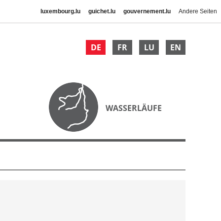
luxembourg.lu
guichet.lu
gouvernement.lu
Andere Seiten
DE
FR
LU
EN
WASSERLÄUFE