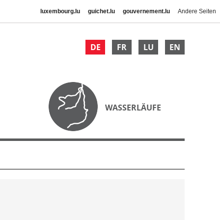
luxembourg.lu
guichet.lu
gouvernement.lu
Andere Seiten
DE
FR
LU
EN
WASSERLÄUFE