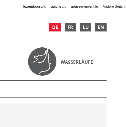
luxembourg.lu
guichet.lu
gouvernement.lu
Andere Seiten
DE
FR
LU
EN
WASSERLÄUFE