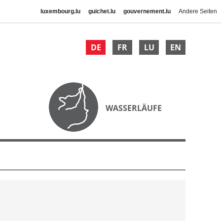
luxembourg.lu
guichet.lu
gouvernement.lu
Andere Seiten
DE
FR
LU
EN
WASSERLÄUFE