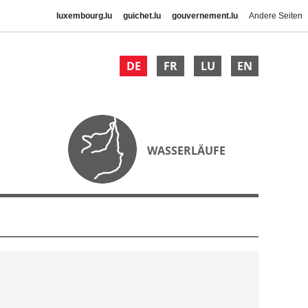
luxembourg.lu
guichet.lu
gouvernement.lu
Andere Seiten
DE
FR
LU
EN
WASSERLÄUFE