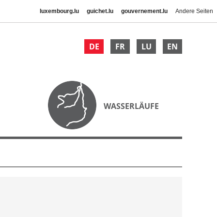
luxembourg.lu
guichet.lu
gouvernement.lu
Andere Seiten
DE
FR
LU
EN
WASSERLÄUFE