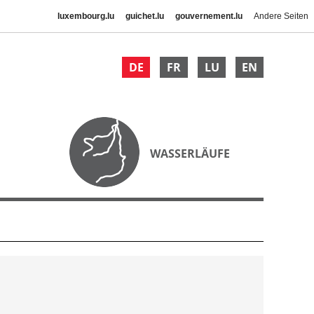
luxembourg.lu
guichet.lu
gouvernement.lu
Andere Seiten
DE
FR
LU
EN
WASSERLÄUFE