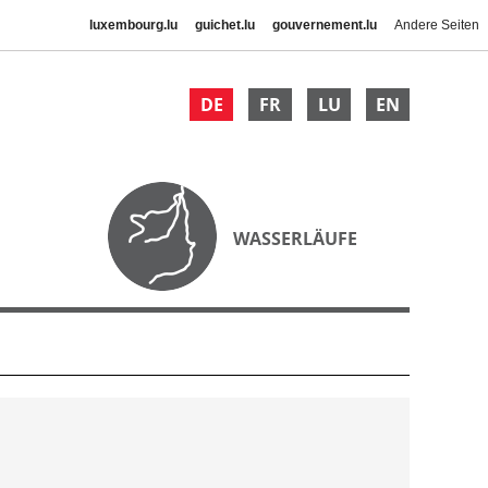
luxembourg.lu
guichet.lu
gouvernement.lu
Andere Seiten
DE
FR
LU
EN
WASSERLÄUFE