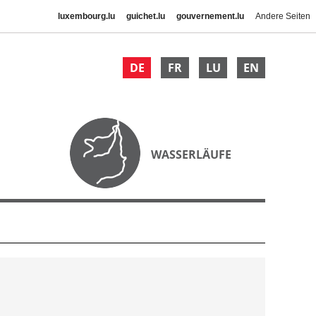
luxembourg.lu
guichet.lu
gouvernement.lu
Andere Seiten
DE
FR
LU
EN
WASSERLÄUFE