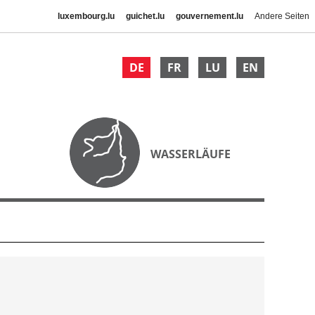
luxembourg.lu
guichet.lu
gouvernement.lu
Andere Seiten
DE
FR
LU
EN
WASSERLÄUFE