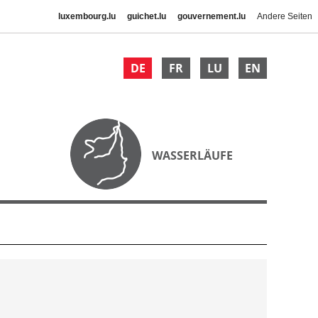
luxembourg.lu
guichet.lu
gouvernement.lu
Andere Seiten
DE
FR
LU
EN
WASSERLÄUFE