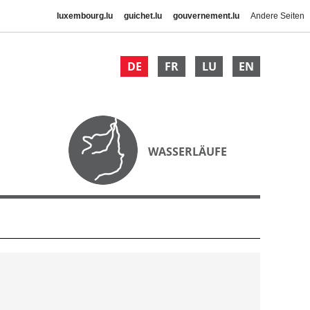
luxembourg.lu
guichet.lu
gouvernement.lu
Andere Seiten
DE
FR
LU
EN
WASSERLÄUFE