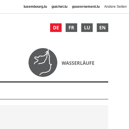
luxembourg.lu
guichet.lu
gouvernement.lu
Andere Seiten
DE
FR
LU
EN
WASSERLÄUFE