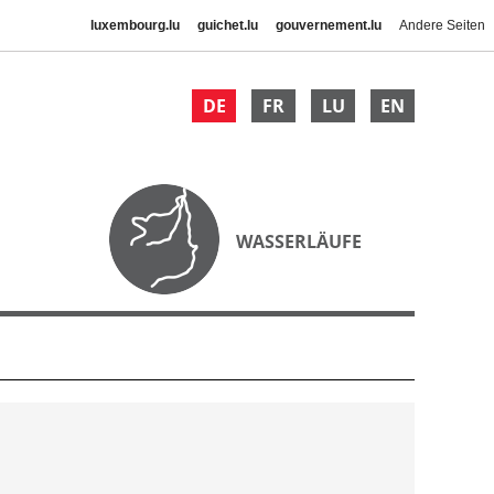
luxembourg.lu
guichet.lu
gouvernement.lu
Andere Seiten
DE
FR
LU
EN
WASSERLÄUFE