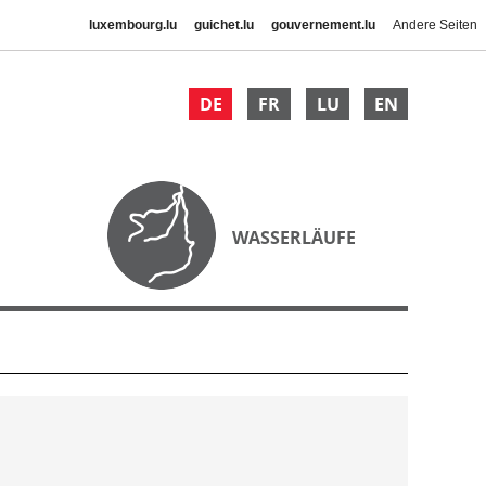
luxembourg.lu
guichet.lu
gouvernement.lu
Andere Seiten
DE
FR
LU
EN
WASSERLÄUFE