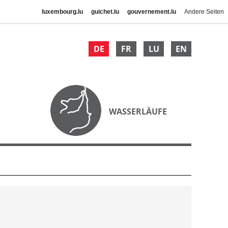
luxembourg.lu
guichet.lu
gouvernement.lu
Andere Seiten
DE
FR
LU
EN
WASSERLÄUFE