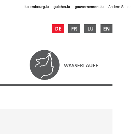
luxembourg.lu
guichet.lu
gouvernement.lu
Andere Seiten
DE
FR
LU
EN
WASSERLÄUFE