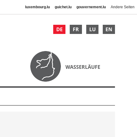
luxembourg.lu
guichet.lu
gouvernement.lu
Andere Seiten
DE
FR
LU
EN
WASSERLÄUFE