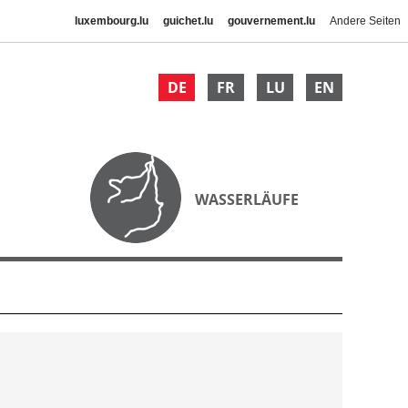
luxembourg.lu
guichet.lu
gouvernement.lu
Andere Seiten
DE
FR
LU
EN
WASSERLÄUFE