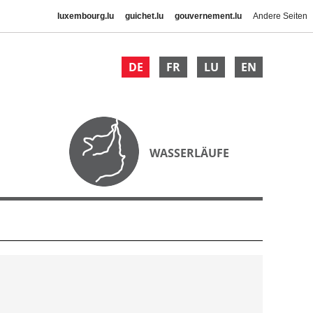
luxembourg.lu
guichet.lu
gouvernement.lu
Andere Seiten
DE
FR
LU
EN
WASSERLÄUFE