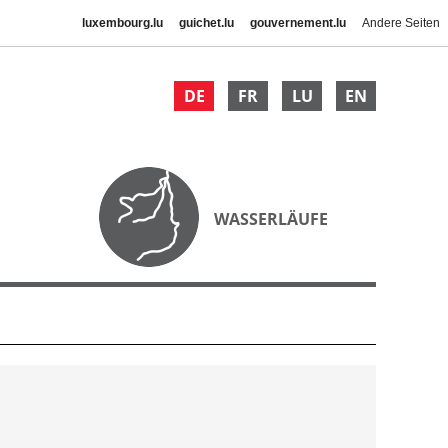
luxembourg.lu
guichet.lu
gouvernement.lu
Andere Seiten
DE
FR
LU
EN
WASSERLÄUFE