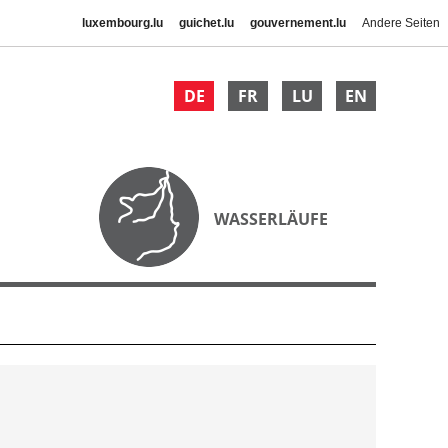
luxembourg.lu
guichet.lu
gouvernement.lu
Andere Seiten
DE
FR
LU
EN
WASSERLÄUFE