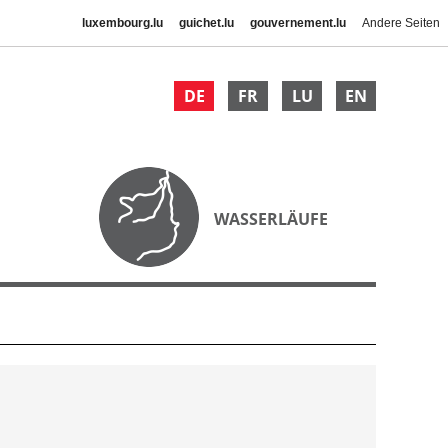
luxembourg.lu
guichet.lu
gouvernement.lu
Andere Seiten
DE
FR
LU
EN
WASSERLÄUFE