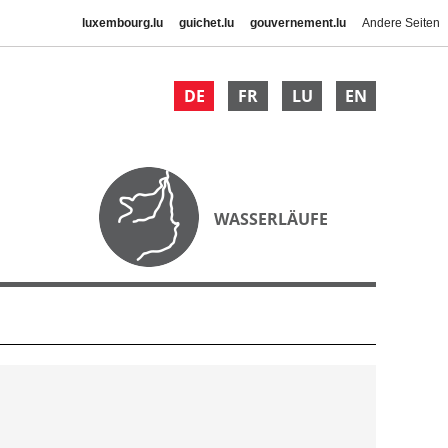
luxembourg.lu
guichet.lu
gouvernement.lu
Andere Seiten
DE
FR
LU
EN
WASSERLÄUFE