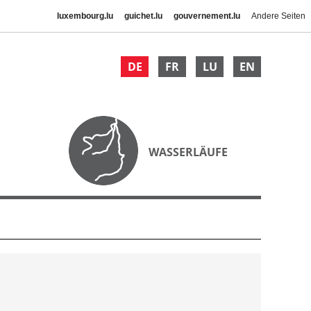
luxembourg.lu
guichet.lu
gouvernement.lu
Andere Seiten
DE
FR
LU
EN
WASSERLÄUFE