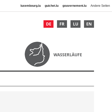
luxembourg.lu
guichet.lu
gouvernement.lu
Andere Seiten
DE
FR
LU
EN
WASSERLÄUFE