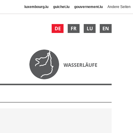
luxembourg.lu
guichet.lu
gouvernement.lu
Andere Seiten
DE
FR
LU
EN
WASSERLÄUFE