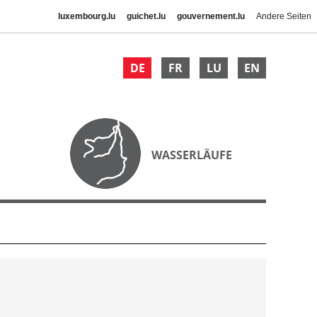
luxembourg.lu
guichet.lu
gouvernement.lu
Andere Seiten
DE
FR
LU
EN
WASSERLÄUFE