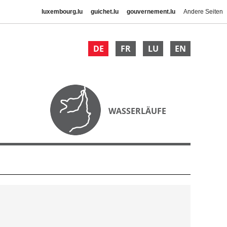
luxembourg.lu
guichet.lu
gouvernement.lu
Andere Seiten
DE
FR
LU
EN
WASSERLÄUFE