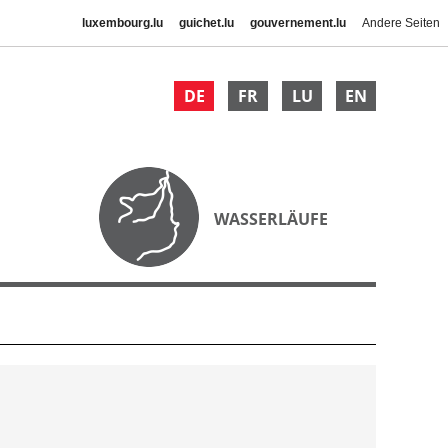
luxembourg.lu
guichet.lu
gouvernement.lu
Andere Seiten
DE
FR
LU
EN
WASSERLÄUFE