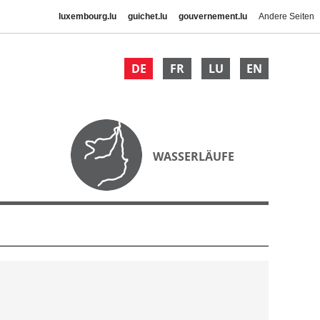
luxembourg.lu
guichet.lu
gouvernement.lu
Andere Seiten
DE
FR
LU
EN
WASSERLÄUFE