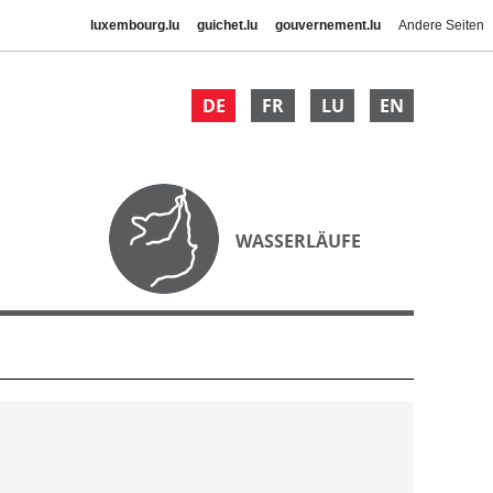
luxembourg.lu
guichet.lu
gouvernement.lu
Andere Seiten
DE
FR
LU
EN
WASSERLÄUFE