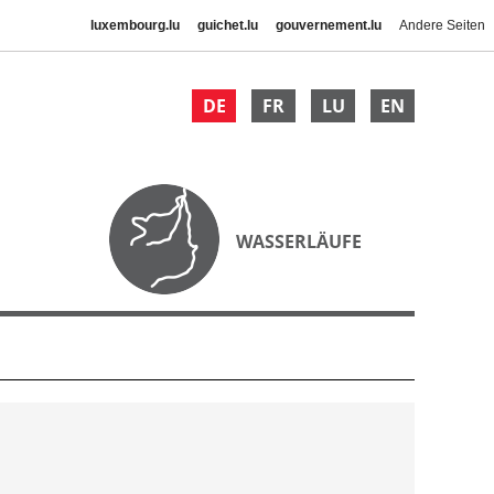
luxembourg.lu
guichet.lu
gouvernement.lu
Andere Seiten
DE
FR
LU
EN
WASSERLÄUFE