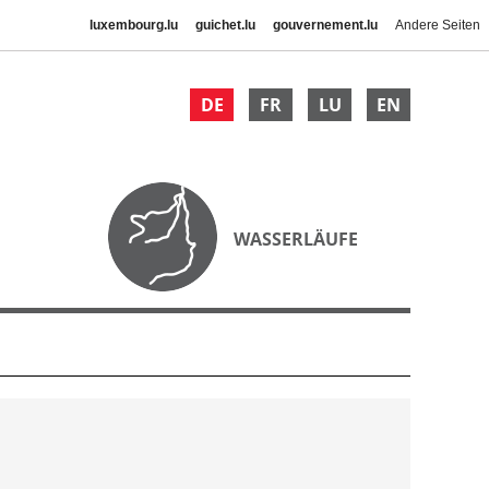
luxembourg.lu
guichet.lu
gouvernement.lu
Andere Seiten
DE
FR
LU
EN
WASSERLÄUFE