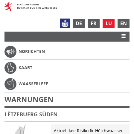
DE
FR
LU
EN
NORIICHTEN
KAART
WAASSERLEEF
WARNUNGEN
LËTZEBUERG SÜDEN
Aktuell kee Risiko fir Héichwaasser.