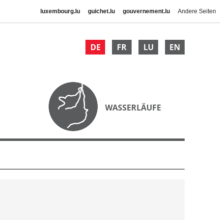
luxembourg.lu
guichet.lu
gouvernement.lu
Andere Seiten
DE
FR
LU
EN
WASSERLÄUFE